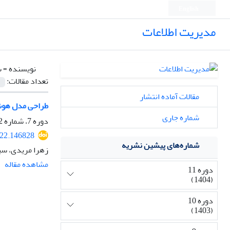
English
مدیریت اطلاعات
نویسنده =
س
تعداد مقالات:
مقالات آماده انتشار
طراحی مدل هوشمن
شماره جاری
دوره 7، شماره 2، اسفند 1400، صفحه
022.146828
شماره‌های پیشین نشریه
زهرا مریدی، سی
مشاهده مقاله
دوره 11
(1404)
دوره 10
(1403)