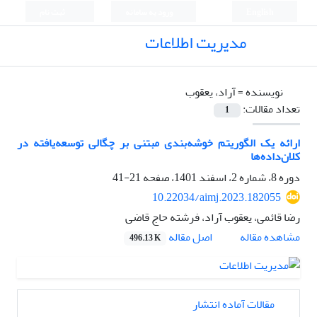
English
ورود به سامانه
ثبت نام
مدیریت اطلاعات
نویسنده =
آراد، یعقوب
تعداد مقالات:
1
ارائه یک الگوریتم خوشه‌بندی مبتنی بر چگالی توسعه‌یافته در
کلان‌داده‌ها
دوره 8، شماره 2، اسفند 1401، صفحه
21-41
10.22034/aimj.2023.182055
رضا قائمی، یعقوب آراد، فرشته حاج قاضی
اصل مقاله
مشاهده مقاله
496.13 K
مقالات آماده انتشار