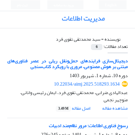
English
ورود به سامانه
ثبت نام
مدیریت اطلاعات
نویسنده =
سید محمدتقی تقوی فرد
تعداد مقالات:
6
دیجیتال‌سازی فرایندهای حمل‌ونقل ریلی در عصر فناوری‌‌های
مبتنی بر هوش مصنوعی، مروری با رویکرد کتاب‌‌سنجی
دوره 10، شماره 1، شهریور 1403
10.22034/aimj.2025.518293.1634
عبدالهادی ضرابی، محمدتقی تقوی فرد، ایمان رئیسی وانانی،
منوچهر نجمی
اصل مقاله
مشاهده مقاله
3.49 M
رسوخ فناوری اطلاعات: مرور نظام‌مند ادبیات
دوره 8، شماره 1، شهریور 1401، صفحه
245-276