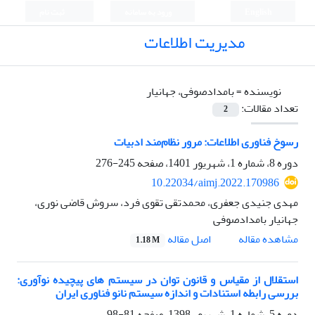
English
ورود به سامانه
ثبت نام
مدیریت اطلاعات
نویسنده =
بامدادصوفی، جهانیار
تعداد مقالات:
2
رسوخ فناوری اطلاعات: مرور نظام‌مند ادبیات
دوره 8، شماره 1، شهریور 1401، صفحه
245-276
10.22034/aimj.2022.170986
مهدی جنیدی جعفری، محمدتقی تقوی فرد، سروش قاض‍ی نوری،
جهانیار بامدادصوفی
اصل مقاله
مشاهده مقاله
1.18 M
استقلال از مقیاس و قانون توان در سیستم های پیچیده نوآوری:
بررسی رابطه استنادات و اندازه سیستم نانو فناوری ایران
دوره 5، شماره 1، شهریور 1398، صفحه
81-98