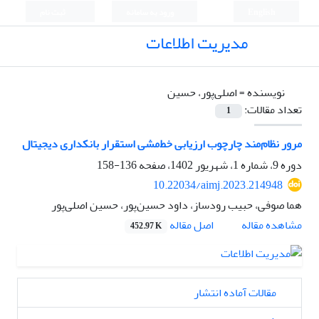
English
ورود به سامانه
ثبت نام
مدیریت اطلاعات
نویسنده =
اصلی‌پور، حسین
تعداد مقالات:
1
مرور نظام‌مند چارچوب ارزیابی خط‌‌مشی استقرار بانکداری دیجیتال
دوره 9، شماره 1، شهریور 1402، صفحه
136-158
10.22034/aimj.2023.214948
هما صوفی، حبیب رودساز، داود حسین‌پور، حسین اصلی‌پور
اصل مقاله
مشاهده مقاله
452.97 K
مقالات آماده انتشار