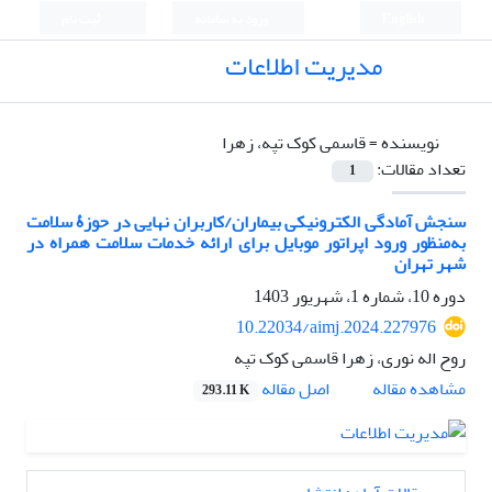
English
ورود به سامانه
ثبت نام
مدیریت اطلاعات
نویسنده =
قاسمی کوک تپه، زهرا
تعداد مقالات:
1
سنجش آمادگی الکترونیکی بیماران/کاربران نهایی در حوزۀ سلامت
به‌منظور ورود اپراتور موبایل برای ارائه خدمات سلامت همراه در
شهر تهران
دوره 10، شماره 1، شهریور 1403
10.22034/aimj.2024.227976
روح اله نوری، زهرا قاسمی کوک تپه
اصل مقاله
مشاهده مقاله
293.11 K