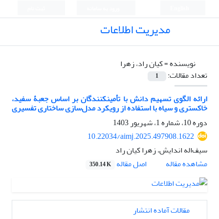
English
ورود به سامانه
ثبت نام
مدیریت اطلاعات
نویسنده =
کیان راد، زهرا
تعداد مقالات:
1
ارائه الگوی تسهیم دانش با تأمین‏کنندگان بر اساس جعبۀ سفید،
خاکستری و سیاه با استفاده از رویکرد مدل‌سازی ساختاری تفسیری
دوره 10، شماره 1، شهریور 1403
10.22034/aimj.2025.497908.1622
سیف‌اله اندایش، زهرا کیان راد
اصل مقاله
مشاهده مقاله
350.14 K
مقالات آماده انتشار