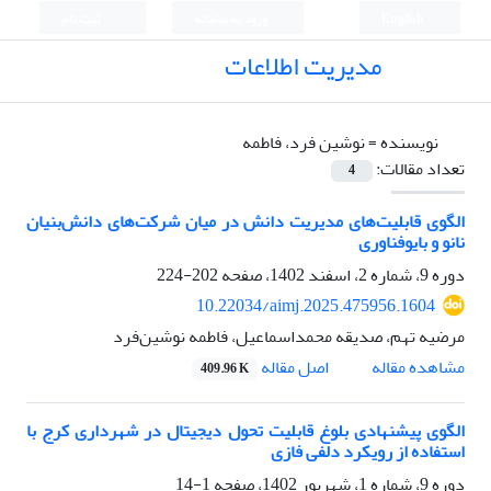
English
ورود به سامانه
ثبت نام
مدیریت اطلاعات
نویسنده =
نوشین فرد، فاطمه
تعداد مقالات:
4
الگوی قابلیت‌های مدیریت دانش در میان شرکت‌های دانش‌بنیان
نانو و بایوفناوری
دوره 9، شماره 2، اسفند 1402، صفحه
202-224
10.22034/aimj.2025.475956.1604
مرضیه تهم، صدیقه محمداسماعیل، فاطمه نوشین‌فرد
اصل مقاله
مشاهده مقاله
409.96 K
الگوی پیشنهادی بلوغ قابلیت تحول دیجیتال در شهرداری کرج با
استفاده از رویکرد دلفی فازی
دوره 9، شماره 1، شهریور 1402، صفحه
1-14