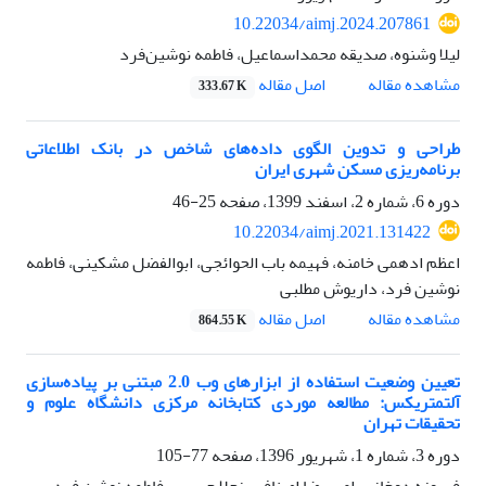
10.22034/aimj.2024.207861
لیلا وشنوه، صدیقه محمداسماعیل، فاطمه نوشین‌فرد
اصل مقاله
مشاهده مقاله
333.67 K
طراحی و تدوین الگوی داده‌های شاخص در بانک اطلاعاتی
برنامه‌ریزی‌‌ مسکن شهری ایران
دوره 6، شماره 2، اسفند 1399، صفحه
25-46
10.22034/aimj.2021.131422
اعظم ادهمی خامنه، فهیمه باب الحوائجی، ابوالفضل مشکینی، فاطمه
نوشین فرد، داریوش مطلبی
اصل مقاله
مشاهده مقاله
864.55 K
تعیین وضعیت استفاده از ابزارهای وب 2.0 مبتنی بر پیاده‌سازی
آلتمتریکس: مطالعه موردی کتابخانه مرکزی دانشگاه علوم و
تحقیقات تهران
دوره 3، شماره 1، شهریور 1396، صفحه
77-105
فیروزه دوخانی، امیررضا اصنافی، نجلا حریری، فاطمه نوشن فرد