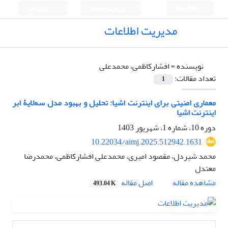
English
ورود به سامانه
ثبت نام
مدیریت اطلاعات
نویسنده =
افشار‌کاظمی، محمدعلی
تعداد مقالات:
1
معماری امنیتی برای اینترنت اشیا: تحلیل و بهبود مدل سه‌لایۀ ابر
اینترنت اشیا
دوره 10، شماره 1، شهریور 1403
10.22034/aimj.2025.512942.1631
محمد شیردل، مقصود امیری، محمدعلی افشار‌کاظمی، ﻣﺤﻤﺪرﺿﺎ
ﻣﻌﺘﺪل
اصل مقاله
مشاهده مقاله
493.04 K