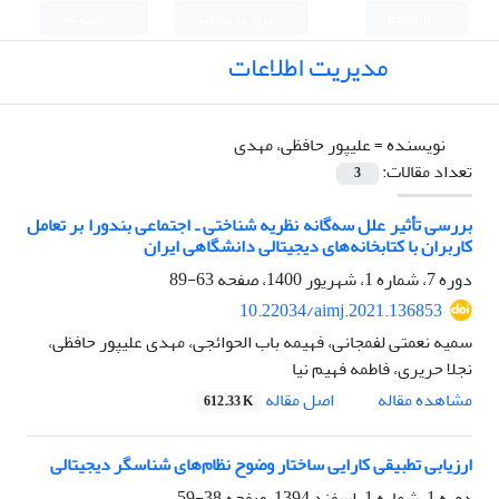
English
ورود به سامانه
ثبت نام
مدیریت اطلاعات
نویسنده =
علیپور حافظی، مهدی
تعداد مقالات:
3
بررسی تأثیر علل سه‌گانه نظریه شناختی ـ اجتماعی بندورا بر تعامل
کاربران با کتابخانه‌های دیجیتالی دانشگاهی ایران
دوره 7، شماره 1، شهریور 1400، صفحه
63-89
10.22034/aimj.2021.136853
سمیه نعمتی لفمجانی، فهیمه باب الحوائجی، مهدی علیپور حافظی،
نجلا حریری، فاطمه فهیم نیا
اصل مقاله
مشاهده مقاله
612.33 K
ارزیابی تطبیقی کارایی ساختار وضوح نظام‌های شناسگر دیجیتالی
دوره 1، شماره 1، اسفند 1394، صفحه
38-59