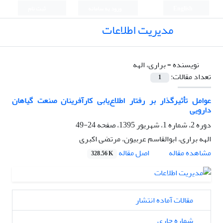
English
ورود به سامانه
ثبت نام
مدیریت اطلاعات
نویسنده =
براری، الهه
تعداد مقالات:
1
عوامل تأثیرگذار بر رفتار اطلاع‌یابی کارآفرینان صنعت گیاهان
دارویی
دوره 2، شماره 1، شهریور 1395، صفحه
24-49
الهه براری، ابوالقاسم عربیون، مرتضی اکبری
اصل مقاله
مشاهده مقاله
328.56 K
مقالات آماده انتشار
شماره جاری