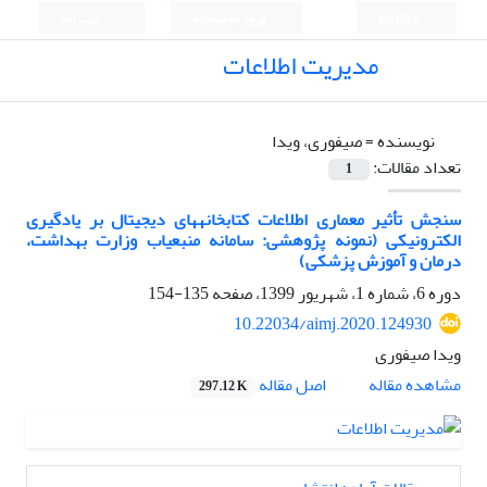
English
ورود به سامانه
ثبت نام
مدیریت اطلاعات
نویسنده =
صیفوری، ویدا
تعداد مقالات:
1
سنجش تأثیر معماری اطلاعات کتابخانه‎های دیجیتال بر یادگیری
الکترونیکی (نمونه پژوهشی: سامانه منبع‎‎یاب وزارت بهداشت،
درمان و آموزش پزشکی)
دوره 6، شماره 1، شهریور 1399، صفحه
135-154
10.22034/aimj.2020.124930
ویدا صیفوری
اصل مقاله
مشاهده مقاله
297.12 K