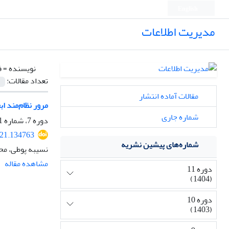
English
مدیریت اطلاعات
نویسنده =
ف
تعداد مقالات:
مقالات آماده انتشار
مرور نظام‌مند ا
شماره جاری
دوره 7، شماره 1، شهریور 1400، صفحه
021.134763
شماره‌های پیشین نشریه
نسیبه پوطی، مح
مشاهده مقاله
دوره 11
(1404)
دوره 10
(1403)