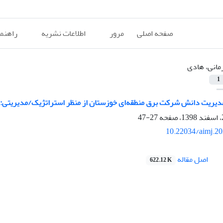
صفحه اصلی
مرور
اطلاعات نشریه
راهنم
مانی، هادی
1
ﻣﺪﯾﺮﯾﺖ داﻧﺶ شرکت برق منطقه‌ای خوزستان از منظر استراتژیک/مدیریتی:
27-47
10.22034/aimj.2
اصل مقاله
622.12 K