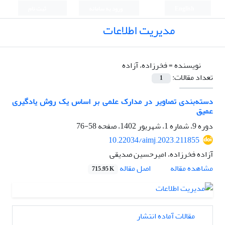
English
ورود به سامانه
ثبت نام
مدیریت اطلاعات
نویسنده =
فخرزاده، آزاده
تعداد مقالات:
1
دسته‌بندی تصاویر در مدارک علمی بر اساس یک روش یادگیری
عمیق
دوره 9، شماره 1، شهریور 1402، صفحه
58-76
10.22034/aimj.2023.211855
آزاده فخرزاده، امیرحسین صدیقی
اصل مقاله
مشاهده مقاله
715.95 K
مقالات آماده انتشار