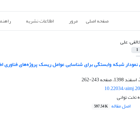
صفحه اصلی
مرور
اطلاعات نشریه
راهنم
القی، علی
1
 نمودار شبکه وابستگی برای شناسایی عوامل ریسک پروژه‌‏های فناوری ا
243-262
10.22034/aimj.2
ه تخت توانی
اصل مقاله
597.54 K