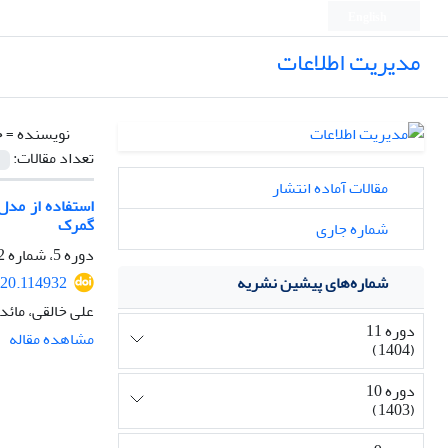
English
مدیریت اطلاعات
نویسنده =
خ
تعداد مقالات:
مقالات آماده انتشار
استفاده از مدل
گمرک
شماره جاری
دوره 5، شماره 2، اسفند 1398، صفحه
020.114932
شماره‌های پیشین نشریه
علی خالقی، مائد
دوره 11
مشاهده مقاله
(1404)
دوره 10
(1403)