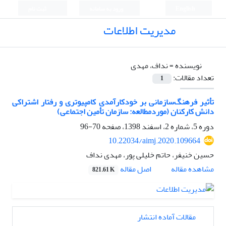
English
ورود به سامانه
ثبت نام
مدیریت اطلاعات
نویسنده =
نداف، مهدی
تعداد مقالات:
1
تأثیر فرهنگ‌سازمانی بر خودکارآمدی کامپیوتری و رفتار اشتراکی
دانش کارکنان (موردمطالعه: سازمان تأمین اجتماعی)
دوره 5، شماره 2، اسفند 1398، صفحه
70-96
10.22034/aimj.2020.109664
حسین خنیفر، حاتم خلیلی پور، مهدی نداف
اصل مقاله
مشاهده مقاله
821.61 K
مقالات آماده انتشار