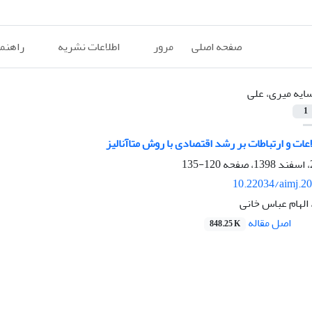
صفحه اصلی
مرور
اطلاعات نشریه
راهنم
ایه میری، علی
1
اعات و ارتباطات بر رشد اقتصادی با روش متاآنالیز
120-135
10.22034/aimj.2
الهام عباس خانی
اصل مقاله
848.25 K