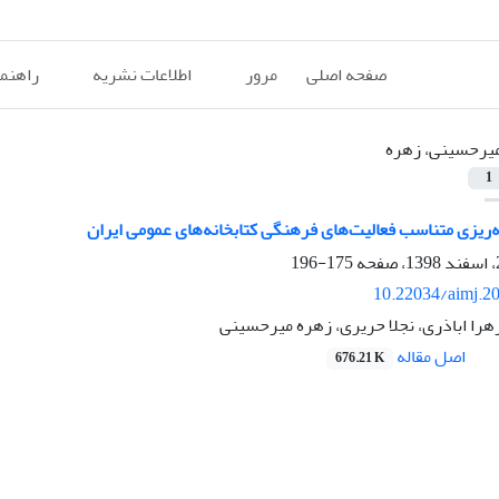
صفحه اصلی
مرور
اطلاعات نشریه
راهنم
یرحسینی، زهره
1
ه‌ریزی متناسب فعالیت‌های فرهنگی کتابخانه‌های عمومی ایران
175-196
10.22034/aimj.2
هرا اباذری، نجلا حریری، زهره میرحسینی
اصل مقاله
676.21 K