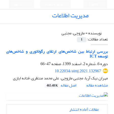
English
ورود به سامانه
ثبت نام
مدیریت اطلاعات
نویسنده =
مازوچی، مجتبی
تعداد مقالات:
1
بررسی ارتباط بین شاخص‌های ارتقای رگولاتوری و شاخص‌های
توسعه‌ ICT
دوره 6، شماره 2، اسفند 1399، صفحه
47-66
10.22034/aimj.2021.132967
مهران نیک آریا، مجتبی مازوچی، علی محمد منتظری، فتانه ایازی
اصل مقاله
مشاهده مقاله
465.48 K
مقالات آماده انتشار