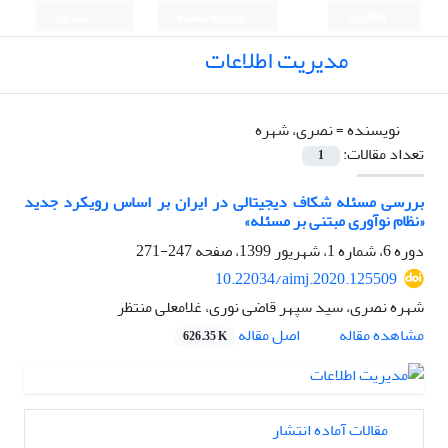
English
ورود به سامانه
ثبت نام
مدیریت اطلاعات
نویسنده =
نصری، شهره
تعداد مقالات:
1
بررسی مسئله شکاف دیجیتالی در ایران بر اساس رویکرد جدید
«نظام نوآوری مبتنی بر مسئله»
دوره 6، شماره 1، شهریور 1399، صفحه
247-271
10.22034/aimj.2020.125509
شهره نصری، سید سپهر قاضی نوری، غلامعلی منتظر
اصل مقاله
مشاهده مقاله
626.35 K
مقالات آماده انتشار