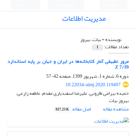
English
ورود به سامانه
ثبت نام
مدیریت اطلاعات
نویسنده =
بیات، بهروز
تعداد مقالات:
1
مرور تطبیقی آمار کتابخانه‌ها در ایران و جهان بر پایه استاندارد
7/39 Z
دوره 6، شماره 1، شهریور 1399، صفحه
42-57
10.22034/aimj.2020.119497
حمیده بیرامی طارونی، علیرضا اسفندیاری مقدم، عاطفه زارعی،
بهروز بیات
اصل مقاله
مشاهده مقاله
927.23 K