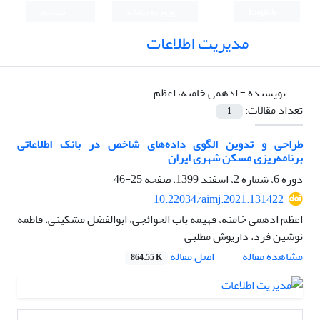
English
ورود به سامانه
ثبت نام
مدیریت اطلاعات
نویسنده =
ادهمی خامنه، اعظم
تعداد مقالات:
1
طراحی و تدوین الگوی داده‌های شاخص در بانک اطلاعاتی
برنامه‌ریزی‌‌ مسکن شهری ایران
دوره 6، شماره 2، اسفند 1399، صفحه
25-46
10.22034/aimj.2021.131422
اعظم ادهمی خامنه، فهیمه باب الحوائجی، ابوالفضل مشکینی، فاطمه
نوشین فرد، داریوش مطلبی
اصل مقاله
مشاهده مقاله
864.55 K