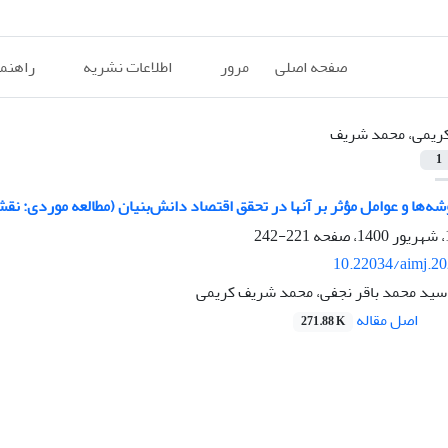
صفحه اصلی
مرور
اطلاعات نشریه
راهنم
ریمی، محمد شریف
1
ها و عوامل مؤثر بر آنها در تحقق اقتصاد دانش‌بنیان (مطالعه موردی: نقش
221-242
10.22034/aimj.2
سید محمد باقر نجفی، محمد شریف کریمی
اصل مقاله
271.88 K