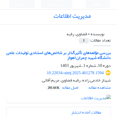
English
ورود به سامانه
ثبت نام
مدیریت اطلاعات
نویسنده =
قضاوی، رقیه
تعداد مقالات:
1
بررسی مؤلفه‌های تأثیرگذار بر شاخص‌های استنادی تولیدات علمی
دانشگاه شهید چمران اهواز
دوره 10، شماره 1، شهریور 1403
10.22034/aimj.2025.461278.1594
شهناز خادمی زاده، رقیه قضاوی، مریم آقائی
اصل مقاله
مشاهده مقاله
201.64 K
مقالات آماده انتشار