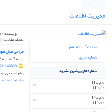
English
مدیریت اطلاعات
نویسنده =
ط
تعداد مقالات:
مقالات آماده انتشار
طراحی مدل هوشمن
شماره جاری
دوره 7، شماره 2، اسفند 1400، صفحه
022.146828
شماره‌های پیشین نشریه
زهرا مریدی، سی
مشاهده مقاله
دوره 11
(1404)
دوره 10
(1403)