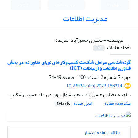
English
ورود به سامانه
ثبت نام
مدیریت اطلاعات
نویسنده =
مختاری حسن‌آباد، ساجده
تعداد مقالات:
1
گونه‌شناسی عوامل شکست کسب‌و‌کارهای نوپای فناورانه در بخش
فناوری اطلاعات و ارتباطات (ICT)
دوره 7، شماره 2، اسفند 1400، صفحه
49-74
10.22034/aimj.2022.156214
ساجده مختاری حسن‌آباد، سعید شوال پور، مهرداد حسینی شکیب
اصل مقاله
مشاهده مقاله
454.33 K
مقالات آماده انتشار