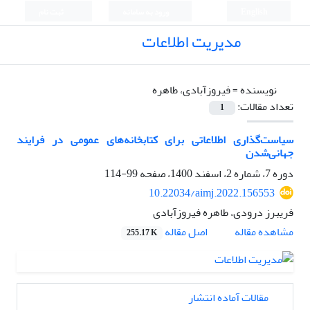
English
ورود به سامانه
ثبت نام
مدیریت اطلاعات
نویسنده =
فیروزآبادی، طاهره
تعداد مقالات:
1
سیاست‌گذاری اطلاعاتی برای کتابخانه‌‌های عمومی در فرایند
جهانی‌شدن
دوره 7، شماره 2، اسفند 1400، صفحه
99-114
10.22034/aimj.2022.156553
فریبرز درودی، طاهره فیروزآبادی
اصل مقاله
مشاهده مقاله
255.17 K
مقالات آماده انتشار