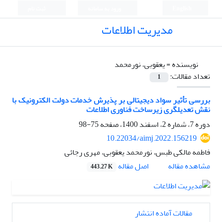
English
ورود به سامانه
ثبت نام
مدیریت اطلاعات
نویسنده =
یعقوبی، نورمحمد
تعداد مقالات:
1
بررسی تأثیر سواد دیجیتالی بر پذیرش خدمات دولت الکترونیک با
نقش تعدیلگری زیرساخت فناوری اطلاعات
دوره 7، شماره 2، اسفند 1400، صفحه
75-98
10.22034/aimj.2022.156219
فاطمه مالکی طبس، نورمحمد یعقوبی، مهری رجائی
اصل مقاله
مشاهده مقاله
443.27 K
مقالات آماده انتشار