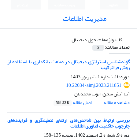
English
ورود به سامانه
ثبت نام
مدیریت اطلاعات
کلیدواژه‌ها =
تحول دیجیتال
تعداد مقالات:
5
گونه‌شنا‌‌سی استراتژی دیجیتال در صنعت بانکداری با استفاده از
روش فرا‌‌ترکیب
دوره 10، شماره 1، شهریور 1403
10.22034/aimj.2023.211851
آتنا آتش سخن، ایوب محمدیان
اصل مقاله
مشاهده مقاله
564.52 K
بررسی ارتباط بین شاخص‌های ارتقای تنظیمگری و فرایندهای
چارچوب حاکمیت فناوری اطلاعات
دوره 9، شماره 2، اسفند 1402، صفحه
135-158