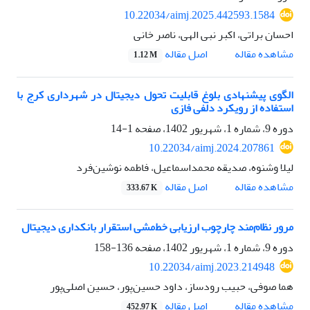
10.22034/aimj.2025.442593.1584
احسان براتی، اکبر نبی الهی، ناصر خانی
اصل مقاله
مشاهده مقاله
1.12 M
الگوی پیشنهادی بلوغ قابلیت تحول دیجیتال در شهرداری کرج با
استفاده از رویکرد دلفی فازی
دوره 9، شماره 1، شهریور 1402، صفحه
1-14
10.22034/aimj.2024.207861
لیلا وشنوه، صدیقه محمداسماعیل، فاطمه نوشین‌فرد
اصل مقاله
مشاهده مقاله
333.67 K
مرور نظام‌مند چارچوب ارزیابی خط‌‌مشی استقرار بانکداری دیجیتال
دوره 9، شماره 1، شهریور 1402، صفحه
136-158
10.22034/aimj.2023.214948
هما صوفی، حبیب رودساز، داود حسین‌پور، حسین اصلی‌پور
اصل مقاله
مشاهده مقاله
452.97 K