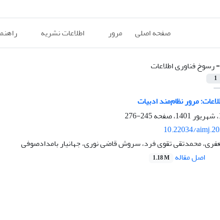
صفحه اصلی
مرور
اطلاعات نشریه
راهنم
=
رسوخ فناوری اطلاعات
1
اعات: مرور نظام‌مند ادبیات
245-276
10.22034/aimj.2
ری، محمدتقی تقوی فرد، سروش قاض‍ی نوری، جهانیار بامدادصوفی
اصل مقاله
1.18 M