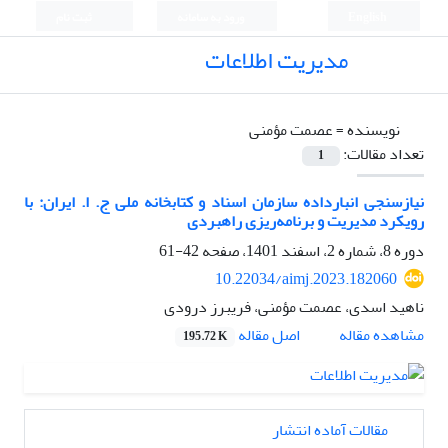
English
ورود به سامانه
ثبت نام
مدیریت اطلاعات
نویسنده =
عصمت مؤمنی
تعداد مقالات:
1
نیازسنجی انبارداده سازمان اسناد و کتابخانه ملی ج. ا. ایران: با
رویکرد مدیریت و برنامه‌ریزی راهبردی
دوره 8، شماره 2، اسفند 1401، صفحه
42-61
10.22034/aimj.2023.182060
ناهید اسدی، عصمت مؤمنی، فریبرز درودی
اصل مقاله
مشاهده مقاله
195.72 K
مقالات آماده انتشار