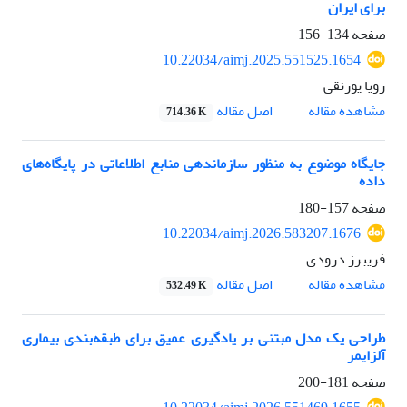
برای ایران
صفحه
134-156
10.22034/aimj.2025.551525.1654
رویا پورنقی
اصل مقاله
مشاهده مقاله
714.36 K
جایگاه موضوع به منظور سازماندهی منابع اطلاعاتی در پایگاه‌های
داده
صفحه
157-180
10.22034/aimj.2026.583207.1676
فریبرز درودی
اصل مقاله
مشاهده مقاله
532.49 K
طراحی یک مدل مبتنی بر یادگیری عمیق برای طبقه‌بندی بیماری
آلزایمر
صفحه
181-200