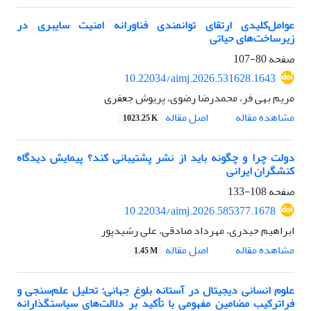
عوامل‌کلیدی ارتقای توانمندی فناورانه امنیت سایبری در
زیرساخت‌های حیاتی
صفحه
80-107
10.22034/aimj.2026.531628.1643
مریم بهی فر، محمدرضا رضوی، پریوش جعفری
اصل مقاله
مشاهده مقاله
1023.25 K
دولت چرا و چگونه باید از نشر پشتیبانی کند؟ پیمایش دیدگاه
کنشگران ایرانی
صفحه
108-133
10.22034/aimj.2026.585377.1678
ابراهیم حیدری، مهرداد صادقی، علی رشیدپور
اصل مقاله
مشاهده مقاله
1.45 M
علوم انسانی دیجیتال در آستانه بلوغ جهانی: تحلیل علم‌سنجی و
فراترکیب مضامین مفهومی با تأکید بر دلالت‌های سیاستگذارانه