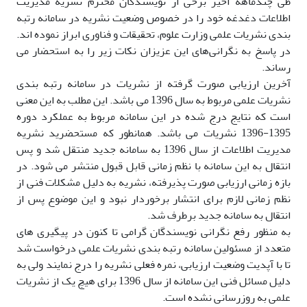
طی چندماهه اخیر برخی از نویسندگان محترم نشریه مدیریت
اطلاعات دغدغه خود را در خصوص وضعیت نشریه در سامانه رتبه
بندی نشریات علمی وزارت علوم، تحقیقات و فناوری ابراز نموده اند.
در پاسخ به نگرانی‌های این عزیزان نکات زیر را به استحضار می
رساند.
آخرین ارزیابی صورت گرفته از نشریات در سامانه رتبه بندی
نشریات علمی مربوط به سال 1396 می باشد. این مطلب به این معنی
است که نتایج درج شده در این سامانه مربوط به عملکرد دوره
1395-1396 نشریات می باشد. همانطور که مستحضرید نشریه
مدیریت اطلاعات از سال 1396 به سامانه جدید منتقل شد و پس
انتقال به این سامانه با نظم زمانی قابل قبول منتشر می شود. در
بازه زمانی ارزیابی صورت پذیرفته، نشریه به دلیل مشکلات فنی از
نظم زمانی لازم برای انتشار برخوردار نبود و این موضوع پس از
انتقال به سامانه جدید برطرف شد.
به منظور رفع نگرانی نویسندگان گرامی تا کنون در پیگیری های
متعدد از مسئولین سامانه رتبه بندی نشریات علمی درخواست شد
تا با آپدیت وضعیت ارزیابی، نمره فعلی نشریه را درج نمایند ولی به
دلیل مسائل فنی این سامانه از سال 1396 برای هیچ یک از نشریات
علمی به روزرسانی نشده است.