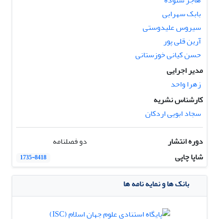
هاجر ستوده
بابک سهرابی
سیروس علیدوستی
آرین قلی پور
حسن کیانی خوزستانی
مدیر اجرایی
زهرا واحد
کارشناس نشریه
سجاد ابویی اردکان
دوره انتشار
دو فصلنامه
شاپا چاپی
1735-8418
بانک ها و نمایه نامه ها