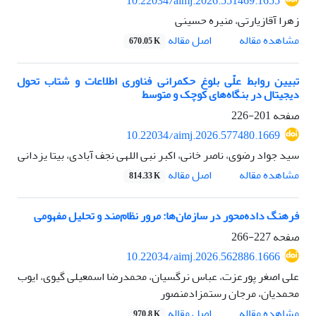
10.22034/aimj.2026.551469.1655
زهرا آقازیارتی، منیره حسینی
اصل مقاله
مشاهده مقاله
670.05 K
تبیین روابط علّی بلوغ حکمرانی فناوری اطلاعات و شتاب تحول
دیجیتال در بنگاه‌های کوچک و متوسط
صفحه
201-226
10.22034/aimj.2026.577480.1669
سید جواد رضوی، ناصر خانی، اکبر نبی اللهی نجف آبادی، بیتا یزدانی
اصل مقاله
مشاهده مقاله
814.33 K
فرهنگ داده‌محور در سازمان‌ها: مرور نظام‌مند و تحلیل مفهومی
صفحه
227-266
10.22034/aimj.2026.562886.1666
علی اصغر پورعزت، عباس نرگسیان، محمدرضا اسمعیلی گیوی، ایوب
محمدیان، مرجان رستمزادمنصور
اصل مقاله
مشاهده مقاله
970.8 K