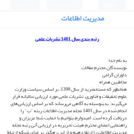
English
ورود به سامانه
ثبت نام
مدیریت اطلاعات
رتبه بندی سال 1401 نشریات علمی
به نام خدا
نویسندگان محترم مقالات
داوران گرامی
مخاطبین همراه
همانطور که مستحضرید از سال 1398، بر اساس سیاست وزارت
علوم تحقیقات و فناوری، نشریات علمی مورد ارزیابی سالیانه قرار
می‌گیرند. بدینوسیله به آگاهی می‌رساند که بر اساس ارزیابی‌های
انجام شده در سال 1401 مجله مدیریت اطلاعات ربته "ب" را
دریافت کرده است. امیدوارم بتوانیم با حمایت شما عزیزان و
راهنمایی اعضای محترم هیئت تحریریه در ارزیابی آتی رتبه مجله
مدیریت اطلاعات را ارتقا دهیم و از این رهگذر بر غنای شبکه ارتباط