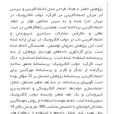
پژوهش حاضر با هدف طراحی مدل اعتمادآفرینی و بررسی
اثر میزان اعتمادآفرینی در کارکرد دولت الکترونیک در
تهران اجرا شده و به تبیین شاخص مؤثر بر ابعاد
اعتمادآفرینی پرداخته است. همچنین راه‏کارهایی در جهت
تعالی و بالارفتن مشارکت سراسری شهروندان و
اعتمادآفرینی ناب در دولت الکترونیک در تهران ارائه‌ شده
است این پژوهش به‌روش توصیفی ـ هم‏بستگی انجام شده
است. برای گردآوری داده‌های موردنیاز پژوهش، از سه
پرسش‏نامه استفاده شده است: پرسش‏نامۀ استاندارد دنگ
جهت کارکرد دولت الکترونیک؛ پرسش‏نامۀ محقق ساخته
برگرفته از بلنگر و کارتر و پرسش‏نامۀ مورگسن برای
اعتمادآفرینی. پرسش‏نامۀ پژوهش مشتمل بر 32 سؤال بوده
است. گویه‏های پرسش‏نامه، در سه بُعد متغیر مستقل، شامل
اعتمادسازی دولت‌ها، اعتماد الکترونیکی و اعتمادپذیری
شهروندان و یک بُعد متغیر وابسته دولت الکترونیک
تدوین‌شده است. حجم نمونه با استفاده از روش نمونه‌گیری
تصادفی خوشه‌ای با تخصیص متناسب 388 نفر و سن بالای 18
سال تعیین شد. تحلیل داده‌ها با استفاده از نرم‌افزارهای