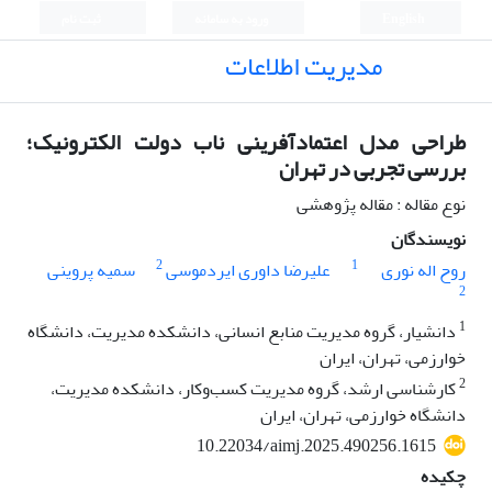
English
ورود به سامانه
ثبت نام
مدیریت اطلاعات
طراحی مدل اعتمادآفرینی ناب دولت الکترونیک؛
بررسی تجربی در تهران
نوع مقاله : مقاله پژوهشی
نویسندگان
2
1
روح اله نوری
علیرضا داوری ایردموسی
سمیه پروینی
2
1
دانشیار، گروه مدیریت منابع انسانی، دانشکده مدیریت، دانشگاه
خوارزمی، تهران، ایران
2
کارشناسی ارشد، گروه مدیریت کسب‌وکار، دانشکده مدیریت،
دانشگاه خوارزمی، تهران، ایران
10.22034/aimj.2025.490256.1615
چکیده