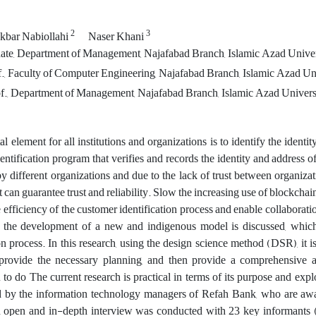
2
3
kbar Nabiollahi
Naser Khani
te, Department of Management, Najafabad Branch, Islamic Azad Univers
f., Faculty of Computer Engineering, Najafabad Branch, Islamic Azad Uni
f., Department of Management, Najafabad Branch, Islamic Azad Universi
tal element for all institutions and organizations is to identify the id
entification program that verifies and records the identity and address o
by different organizations and due to the lack of trust between organizati
t can guarantee trust and reliability. Slow the increasing use of blockch
efficiency of the customer identification process and enable collaboratio
, the development of a new and indigenous model is discussed, which
ion process. In this research, using the design science method (DSR), it i
 provide the necessary planning, and then provide a comprehensive 
 to do The current research is practical in terms of its purpose and exp
by the information technology managers of Refah Bank, who are aware o
n open and in-depth interview was conducted with 23 key informants (