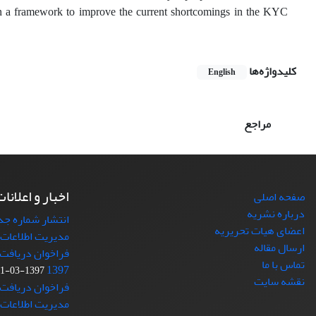
ign a framework to improve the current shortcomings in the KYC
کلیدواژه‌ها
English
مراجع
اخبار و اعلانا
صفحه اصلی
درباره نشریه
انتشار شماره ج
اعضای هیات تحریریه
مدیریت اطلاعات
ارسال مقاله
فراخوان دریافت 
تماس با ما
1397
1397-03-01
نقشه سایت
فراخوان دریافت
مدیریت اطلاعات