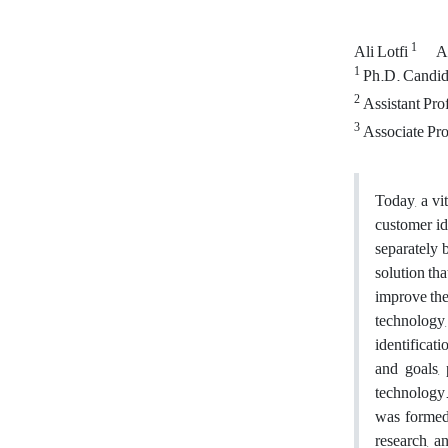
1
Ali Lotfi
A
1
Ph.D. Candida
2
Assistant Pro
3
Associate Pro
Today, a vi
customer id
separately 
solution tha
improve the 
technology
identificat
and goals,
technology.
was formed 
research, a