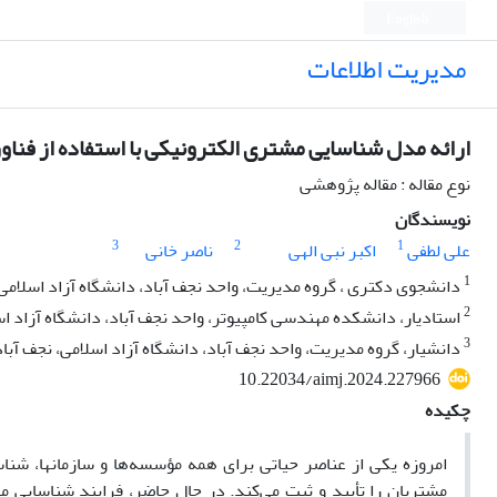
English
مدیریت اطلاعات
ارائه مدل شناسایی مشتری الکترونیکی با استفاده از فناور
نوع مقاله : مقاله پژوهشی
نویسندگان
3
2
1
علی لطفی
اکبر نبی الهی
ناصر خانی
1
دانشجوی دکتری ، گروه مدیریت، واحد نجف آباد، دانشگاه آزاد اسلامی، 
2
استادیار، دانشکده مهندسی کامپیوتر، واحد نجف آباد، دانشگاه آزاد اسل
3
دانشیار، گروه مدیریت، واحد نجف آباد، دانشگاه آزاد اسلامی، نجف آباد
10.22034/aimj.2024.227966
چکیده
امروزه یکی از عناصر حیاتی برای همه مؤسسه‌ها و سازمان‏ها، 
مشتریان را تأیید و ثبت می‌کند. در حال حاضر، فرایند شناسایی م