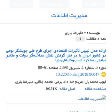
English
ورود به سامانه
ثبت نام
مدیریت اطلاعات
نویسنده =
علیرضا یاری
تعداد مقالات:
1
ارائه مدل تبیین تأثیرات اقتصادی اجرای طرح ملی جویشگر بومی
در کشور ایران با در نظر گرفتن نقش مداخله‌گر دولت و متغیر
میانجی عملکرد کسب‌وکارهای نوپا
دوره 5، شماره 1، شهریور 1398، صفحه
61-80
10.22034/aimj.2019.96047
ایوب محمدیان، مریم خداداد برمی، محمد جلالی، علیرضا یاری
اصل مقاله
مشاهده مقاله
699.54 K