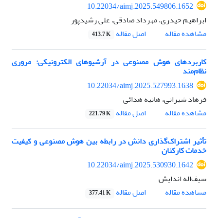
10.22034/aimj.2025.549806.1652
ابراهیم حیدری، مهرداد صادقی، علی رشیدپور
اصل مقاله
مشاهده مقاله
413.7 K
کاربردهای هوش مصنوعی در آرشیوهای الکترونیکی: مروری
نظام‌مند
10.22034/aimj.2025.527993.1638
فرهاد شیرانی، هانیه هدائی
اصل مقاله
مشاهده مقاله
221.79 K
تأثیر اشتراک‌‌گذاری دانش در رابطه بین هوش مصنوعی و کیفیت
خدمات کارکنان
10.22034/aimj.2025.530930.1642
سیف‌اله اندایش
اصل مقاله
مشاهده مقاله
377.41 K