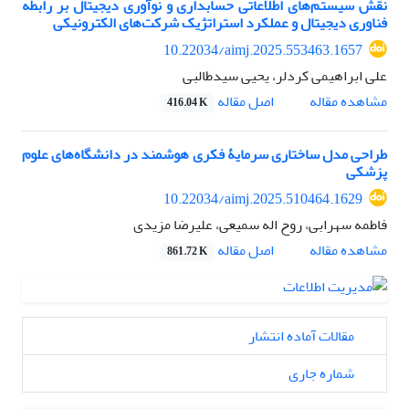
نقش سیستم‌‌های اطلاعاتی حسابداری و نوآوری دیجیتال بر رابطه
فناوری دیجیتال و عملکرد استراتژیک شرکت‌‌های الکترونیکی
10.22034/aimj.2025.553463.1657
علی ابراهیمی کردلر، یحیی سیدطالبی
اصل مقاله
مشاهده مقاله
416.04 K
طراحی مدل ساختاری سرمایۀ فکری هوشمند در دانشگاه‌های علوم
پزشکی
10.22034/aimj.2025.510464.1629
فاطمه سهرابی، روح اله سمیعی، علیرضا مزیدی
اصل مقاله
مشاهده مقاله
861.72 K
مقالات آماده انتشار
شماره جاری