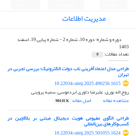
English
ورود به سامانه
ثبت نام
مدیریت اطلاعات
دوره و شماره:
دوره 10، شماره 2 - شماره پیاپی 19، اسفند
1403
تعداد مقالات:
9
طراحی مدل اعتمادآفرینی ناب دولت الکترونیک؛ بررسی تجربی در
تهران
10.22034/aimj.2025.490256.1615
روح اله نوری، علیرضا داوری ایردموسی، سمیه پروینی
اصل مقاله
مشاهده مقاله
904.01 K
طراحی الگوی مفهومی هویت دیجیتال مبتنی بر بلاکچین در
کسب‌وکارهای بین‌المللی
10.22034/aimj.2025.501055.1624